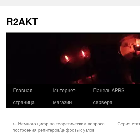
Перейти
к
R2AKT
содержимому
Главная
Интернет-
Панель APRS
страница
магазин
сервера
←
Немного цифр по теоретическим вопроса
Серия стат
построения репитеров/цифровых узлов