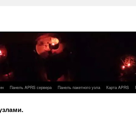
ин
Панель APRS сервера
Панель пакетного узла
Карта APRS
узлами.