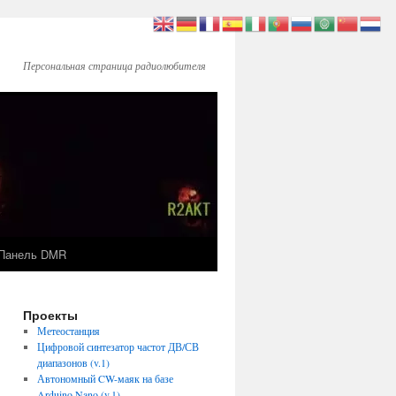
Персональная страница радиолюбителя
Панель DMR
Проекты
Метеостанция
Цифровой синтезатор частот ДВ/СВ
диапазонов (v.1)
Автономный CW-маяк на базе
Arduino Nano (v.1)