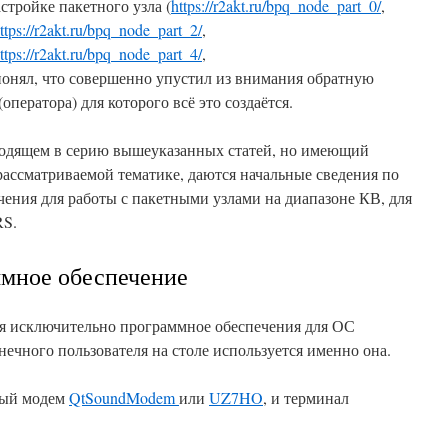
стройке пакетного узла (
https://r2akt.ru/bpq_node_part_0/
,
ttps://r2akt.ru/bpq_node_part_2/
,
ttps://r2akt.ru/bpq_node_part_4/
,
понял, что совершенно упустил из внимания обратную
оператора) для которого всё это создаётся.
входящем в серию вышеуказанных статей, но имеющий
ассматриваемой тематике, даются начальные сведения по
ения для работы с пакетными узлами на диапазоне КВ, для
RS.
мное обеспечение
ся исключительно программное обеспечения для ОС
онечного пользователя на столе используется именно она.
ный модем
QtSoundModem
или
UZ7HO
, и терминал