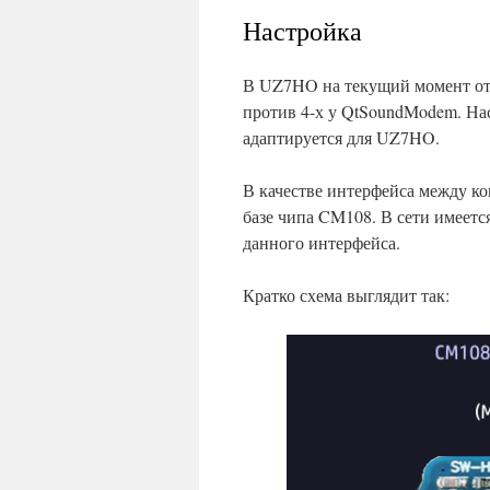
Настройка
В UZ7HO на текущий момент отсу
против 4-х у QtSoundModem. На
адаптируется для UZ7HO.
В качестве интерфейса между ко
базе чипа CM108. В сети имеет
данного интерфейса.
Кратко схема выглядит так: