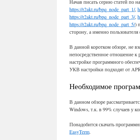
Начав писать серию статей по на
https://r2akt.ru/bpq_node_part_1/
,
h
https://r2akt.ru/bpq_node_part_3/
,
h
https://r2akt.ru/bpq_node_part_5/
) 
сторону, а именно пользователя (
В данной коротком обзоре, не 
непосредственное отношение к р
настройке программного обеспеч
УКВ настройки подходят от AP
Необходимое програм
В данном обзоре рассматривает
Windows, т.к. в 99% случаев у к
Понадобится скачать программ
EasyTerm
.