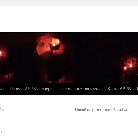
ин
Панель APRS сервера
Панель пакетного узла
Карта APRS
йта
Новой метеостанции быть!
→
KT