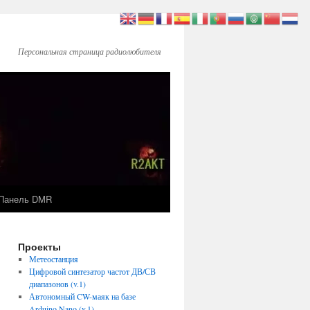
Персональная страница радиолюбителя
Панель DMR
Проекты
Метеостанция
Цифровой синтезатор частот ДВ/СВ
диапазонов (v.1)
Автономный CW-маяк на базе
Arduino Nano (v.1)