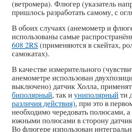
(ветромера). Флюгер (указатель нап
пришлось разработать самому, с огл
В обоих случаях (анемометр и флюг
использованы самые распространë
608 2RS
(применяются в скейтах, ро
самокатах).
В качестве измерительного (чувстви
анемометре использован двухпозиц
выключено) датчик Холла, применят
биполярный
, так и
униполярный
ти 
различия действия)
, при это в перв
необходимо чередовать полюсами, а 
южными полюсами в сторону датчик
Во флюгере изпользован интегральн