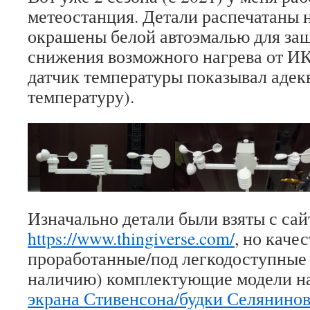
метеостанция. Детали распечатаны 
окрашены белой автоэмалью для за
снижения возможного нагрева от ИК
датчик температуры показывал адек
температуру).
Изначально детали были взяты с сай
https://www.thingiverse.com/
, но каче
проработанные/под легкодоступные 
наличию) комплектующие модели на
экрана Стивенсона/будки Селянино