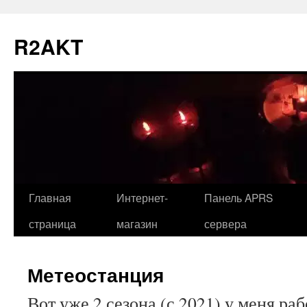
Перейти
к
R2AKT
содержимому
Главная
Интернет-
Панель APRS
страница
магазин
сервера
Метеостанция
Вот уже 2 сезона (с 2021) у меня ра