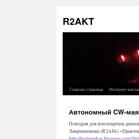
Перейти
к
R2AKT
содержимому
Главная страница
Интернет-магаз
Автономный CW-маяк 
Поводом для воплощения данного
Лавриненкова (R2AJA) «Практи
http://lavrinenkov.blogspot.com/201