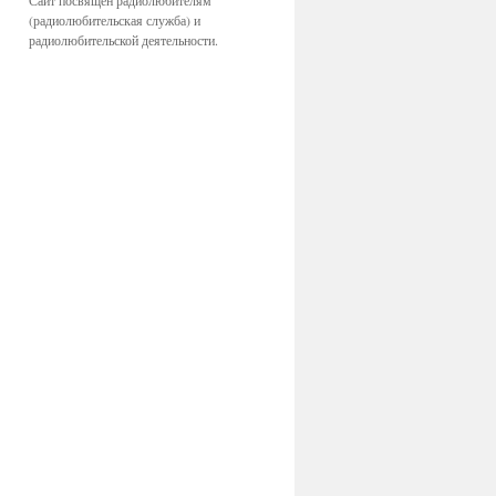
Сайт посвящён радиолюбителям
(радиолюбительская служба) и
радиолюбительской деятельности.