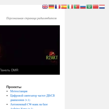
Персональная страница радиолюбителя
Панель DMR
Проекты
Метеостанция
Цифровой синтезатор частот ДВ/СВ
диапазонов (v.1)
Автономный CW-маяк на базе
Arduino Nano (v.1)