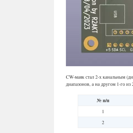
CW-маяк стал 2-х канальным (ди
диапазонов, а на другом 1-го из 
№ п/п
1
2