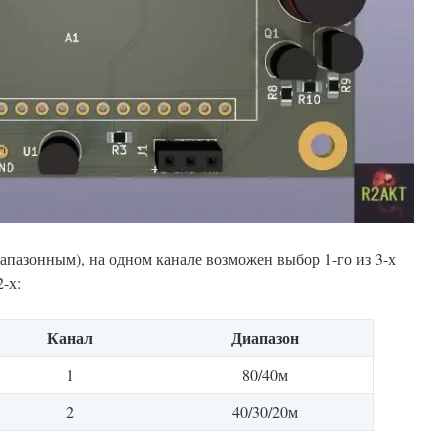
апазонным), на одном канале возможен выбор 1-го из 3-х
2-х:
Канал
Диапазон
1
80/40м
2
40/30/20м