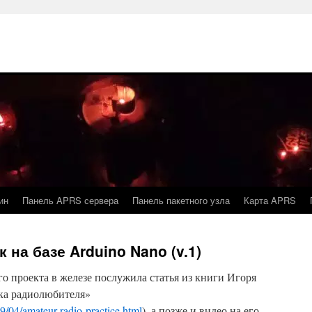
ин
Панель APRS сервера
Панель пакетного узла
Карта APRS
на базе Arduino Nano (v.1)
 проекта в железе послужила статья из книги Игоря
ка радиолюбителя»
9/04/amateur-radio-practice.html
), а позже и видео на его